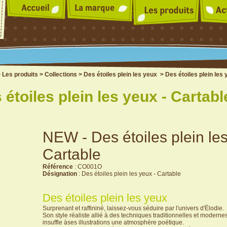
>
Les produits
>
Collections
>
Des étoiles plein les yeux
> Des étoiles plein les 
 étoiles plein les yeux - Cartabl
NEW - Des étoiles plein les
Cartable
Référence
: CO001O
Désignation
: Des étoiles plein les yeux - Cartable
Des étoiles plein les yeux
Surprenant et raffininé, laissez-vous séduire par l'univers d'Ëlodie.
Son style réaliste allié à des techniques traditionnelles et moderne
insuffle àses illustrations une atmosphère poétique.