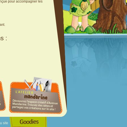
conçue pour accompagner les
ant.
s :
u site