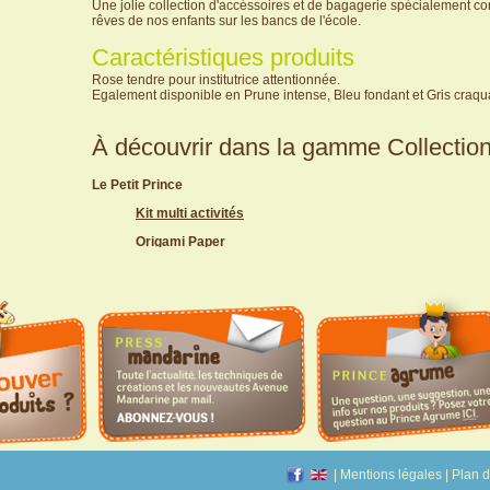
Une jolie collection d'accéssoires et de bagagerie spécialement 
rêves de nos enfants sur les bancs de l'école.
Caractéristiques produits
Rose tendre pour institutrice attentionnée.
Egalement disponible en Prune intense, Bleu fondant et Gris craqu
À découvrir dans la gamme Collection
Le Petit Prince
Kit multi activités
Origami Paper
Set creatif
Set creatif Creativ'Pad
Set créatif - Decalco Mania
Cahier de dessin A4
Carnet de coloriage
Stickers muraux
Stickers muraux, Medium
Stickers muraux, Small
|
Mentions légales
|
Plan d