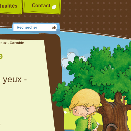
yeux - Cartable
e
 yeux -
s