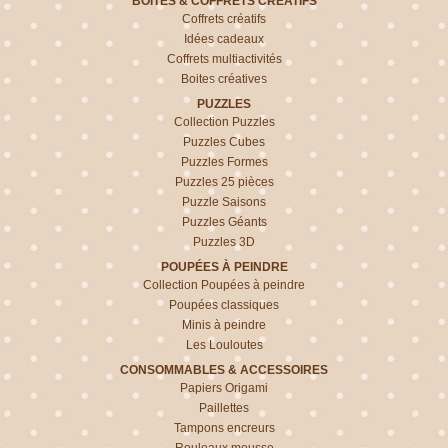
BOITES & COFFRETS CRÉATIFS
Coffrets créatifs
Idées cadeaux
Coffrets multiactivités
Boites créatives
PUZZLES
Collection Puzzles
Puzzles Cubes
Puzzles Formes
Puzzles 25 pièces
Puzzle Saisons
Puzzles Géants
Puzzles 3D
POUPÉES À PEINDRE
Collection Poupées à peindre
Poupées classiques
Minis à peindre
Les Louloutes
CONSOMMABLES & ACCESSOIRES
Papiers Origami
Paillettes
Tampons encreurs
Rouleaux mousse