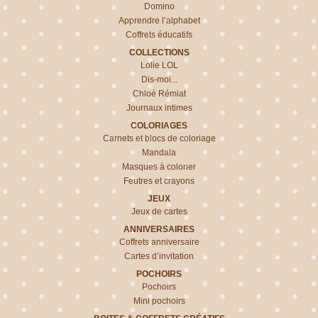
Domino
Apprendre l’alphabet
Coffrets éducatifs
COLLECTIONS
Lolie LOL
Dis-moi...
Chloé Rémiat
Journaux intimes
COLORIAGES
Carnets et blocs de coloriage
Mandala
Masques à colorier
Feutres et crayons
JEUX
Jeux de cartes
ANNIVERSAIRES
Coffrets anniversaire
Cartes d’invitation
POCHOIRS
Pochoirs
Mini pochoirs