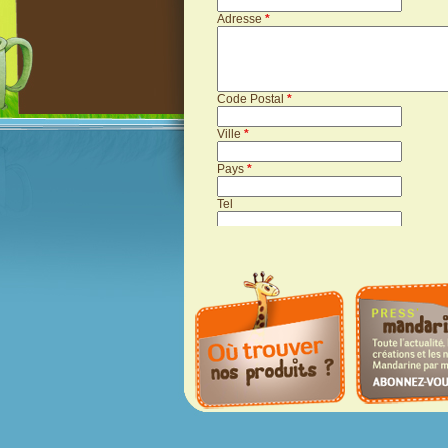
Adresse
*
Code Postal
*
Ville
*
Pays
*
Tel
Sujet
*
Votre message
*
Vous abonner à la Press Mandarine
*
Saisissez le code ci-dessus
*