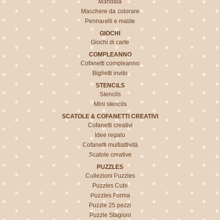
Mandala
Maschere da colorare
Pennarelli e matite
GIOCHI
Giochi di carte
COMPLEANNO
Cofanetti compleanno
Biglietti invito
STENCILS
Stencils
Mini stencils
SCATOLE & COFANETTI CREATIVI
Cofanetti creativi
Idee regalo
Cofanetti multiattività
Scatole creative
PUZZLES
Collezioni Puzzles
Puzzles Cubi
Puzzles Forma
Puzzle 25 pezzi
Puzzle Stagioni