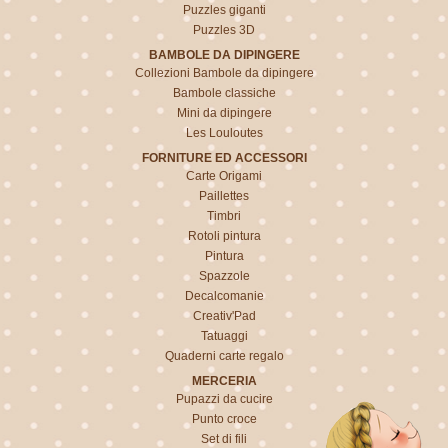
Puzzles giganti
Puzzles 3D
BAMBOLE DA DIPINGERE
Collezioni Bambole da dipingere
Bambole classiche
Mini da dipingere
Les Louloutes
FORNITURE ED ACCESSORI
Carte Origami
Paillettes
Timbri
Rotoli pintura
Pintura
Spazzole
Decalcomanie
Creativ'Pad
Tatuaggi
Quaderni carte regalo
MERCERIA
Pupazzi da cucire
Punto croce
Set di fili