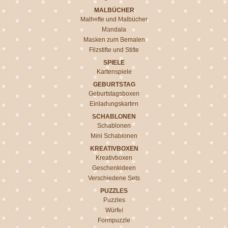
MALBÜCHER
Malhefte und Malbücher
Mandala
Masken zum Bemalen
Filzstifte und Stifte
SPIELE
Kartenspiele
GEBURTSTAG
Geburtstagsboxen
Einladungskarten
SCHABLONEN
Schablonen
Mini Schablonen
KREATIVBOXEN
Kreativboxen
Geschenkideen
Verschiedene Sets
PUZZLES
Puzzles
Würfel
Formpuzzle